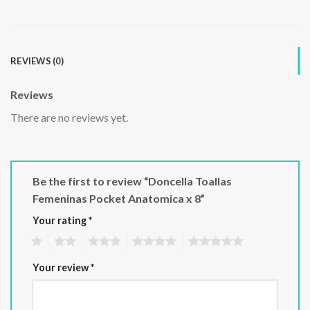
REVIEWS (0)
Reviews
There are no reviews yet.
Be the first to review “Doncella Toallas
Femeninas Pocket Anatomica x 8”
Your rating
*
1
2
3
4
5
Your review
*