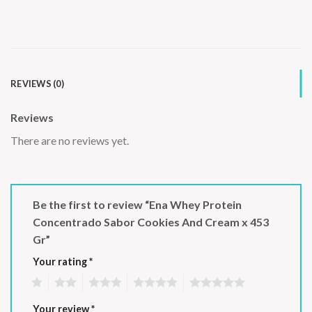
REVIEWS (0)
Reviews
There are no reviews yet.
Be the first to review “Ena Whey Protein
Concentrado Sabor Cookies And Cream x 453
Gr”
Your rating
*
1
2
3
4
5
Your review
*