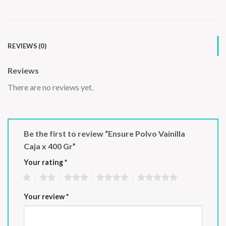
REVIEWS (0)
Reviews
There are no reviews yet.
Be the first to review “Ensure Polvo Vainilla
Caja x 400 Gr”
Your rating
*
1
2
3
4
5
Your review
*