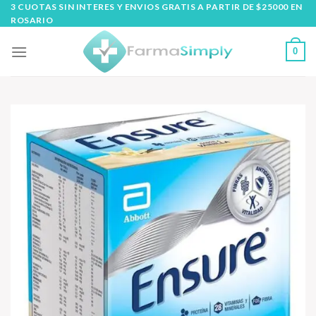
Skip
3 CUOTAS SIN INTERES Y ENVIOS GRATIS A PARTIR DE $25000 EN
ROSARIO
to
content
0