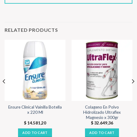
RELATED PRODUCTS
Ensure Clinical Vainilla Botella
Colageno En Polvo
x 220 Ml
Hidrolizado Ultraflex
Magnesio x 300gr
$
14.581,20
$
32.649,36
ADD TO CART
ADD TO CART