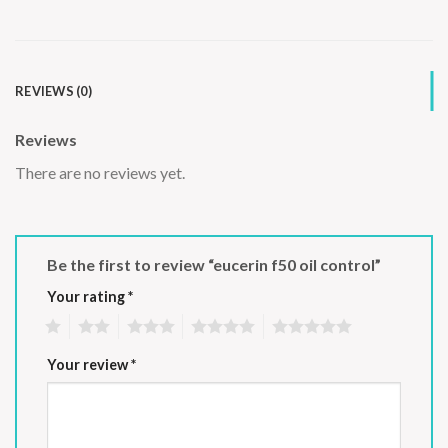
REVIEWS (0)
Reviews
There are no reviews yet.
Be the first to review “eucerin f50 oil control”
Your rating
*
1
2
3
4
5
Your review
*