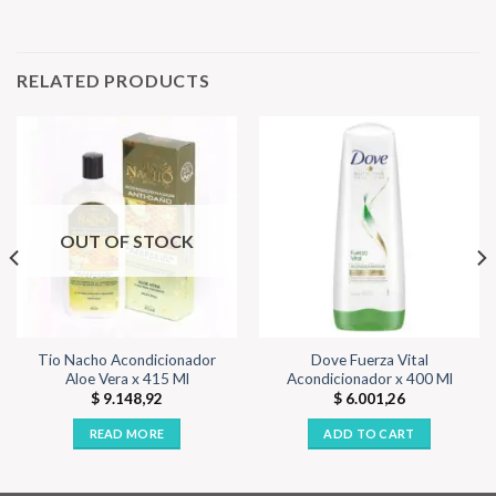
RELATED PRODUCTS
OUT OF STOCK
Tio Nacho Acondicionador
Dove Fuerza Vital
Aloe Vera x 415 Ml
Acondicionador x 400 Ml
$
9.148,92
$
6.001,26
READ MORE
ADD TO CART