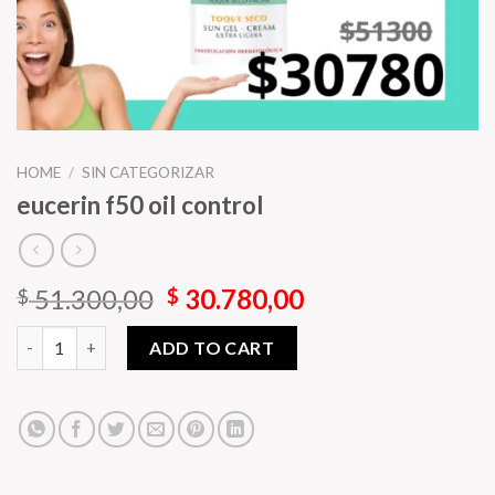
HOME
/
SIN CATEGORIZAR
eucerin f50 oil control
Original
Current
51.300,00
30.780,00
$
$
price
price
eucerin f50 oil control quantity
was:
is:
ADD TO CART
$ 51.300,00.
$ 30.780,00.