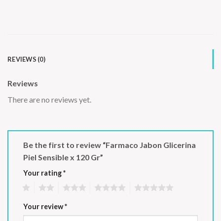
REVIEWS (0)
Reviews
There are no reviews yet.
Be the first to review “Farmaco Jabon Glicerina
Piel Sensible x 120 Gr”
Your rating
*
1
2
3
4
5
Your review
*