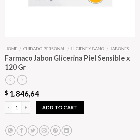
HOME
/
CUIDADO PERSONAL
/
HIGIENE Y BAÑO
/
JABONES
Farmaco Jabon Glicerina Piel Sensible x
120 Gr
1.846,64
$
Farmaco Jabon Glicerina Piel Sensible x 120 Gr quantity
ADD TO CART