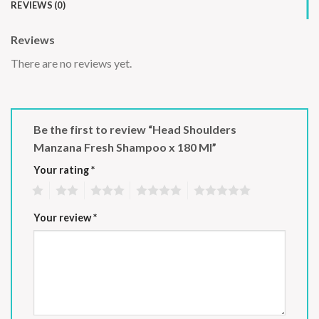
REVIEWS (0)
Reviews
There are no reviews yet.
Be the first to review “Head Shoulders
Manzana Fresh Shampoo x 180 Ml”
Your rating
*
1
2
3
4
5
Your review
*