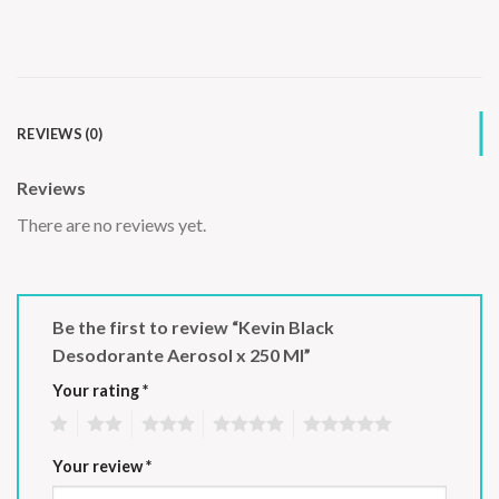
REVIEWS (0)
Reviews
There are no reviews yet.
Be the first to review “Kevin Black
Desodorante Aerosol x 250 Ml”
Your rating
*
1
2
3
4
5
Your review
*