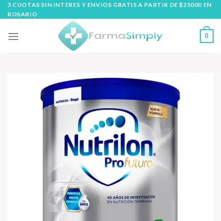
Skip
3 CUOTAS SIN INTERES Y ENVIOS GRATIS A PARTIR DE $25000 EN
ROSARIO
to
content
0