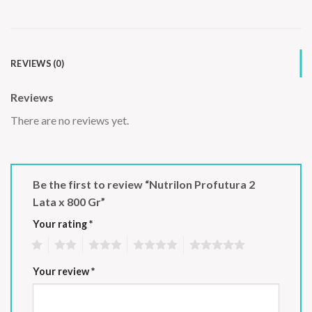
REVIEWS (0)
Reviews
There are no reviews yet.
Be the first to review “Nutrilon Profutura 2
Lata x 800 Gr”
Your rating
*
1
2
3
4
5
Your review
*