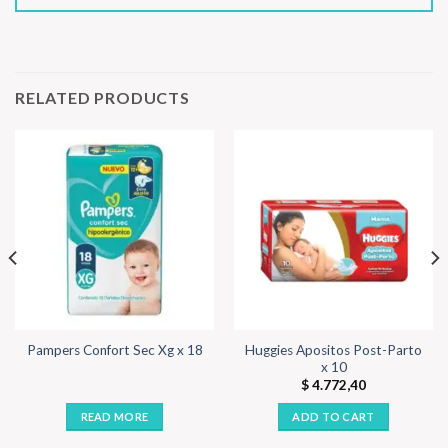
RELATED PRODUCTS
Huggies Apositos Post-Parto
Pampers Confort Sec Xg x 18
x 10
$
4.772,40
READ MORE
ADD TO CART