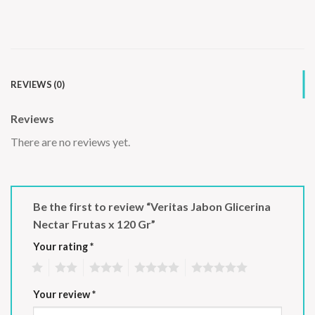
REVIEWS (0)
Reviews
There are no reviews yet.
Be the first to review “Veritas Jabon Glicerina
Nectar Frutas x 120 Gr”
Your rating
*
1
2
3
4
5
Your review
*