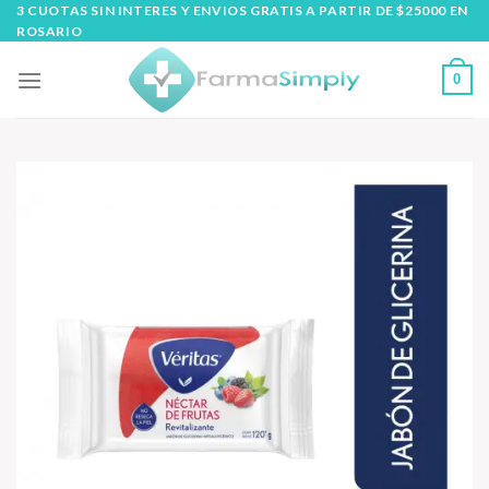
Skip
3 CUOTAS SIN INTERES Y ENVIOS GRATIS A PARTIR DE $25000 EN
ROSARIO
to
content
0