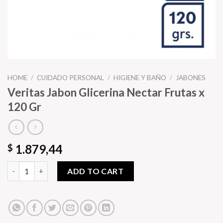
HOME
/
CUIDADO PERSONAL
/
HIGIENE Y BAÑO
/
JABONES
Veritas Jabon Glicerina Nectar Frutas x
120 Gr
1.879,44
$
Veritas Jabon Glicerina Nectar Frutas x 120 Gr quantity
ADD TO CART